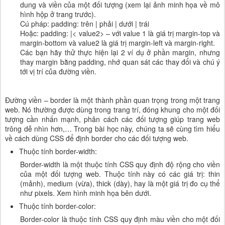
dung và viền của một đối tượng (xem lại ảnh minh họa về mô
hình hộp ở trang trước).
Cú pháp: padding: trên | phải | dưới | trái
Hoặc: padding:
|< value2> – với value 1 là giá trị margin-top và
margin-bottom và value2 là giá trị margin-left và margin-right.
Các bạn hãy thử thực hiện lại 2 ví dụ ở phần margin, nhưng
thay margin bằng padding, nhớ quan sát các thay đổi và chú ý
tới vị trí của đường viền.
Đường viền – border là một thành phần quan trọng trong một trang
web. Nó thường được dùng trong trang trí, đóng khung cho một đối
tượng cần nhấn mạnh, phân cách các đối tượng giúp trang web
trông dễ nhìn hơn,… Trong bài học này, chúng ta sẽ cùng tìm hiểu
về cách dùng CSS để định border cho các đối tượng web.
Thuộc tính border-width:
Border-width là một thuộc tính CSS quy định độ rộng cho viền
của một đối tượng web. Thuộc tính này có các giá trị: thin
(mảnh), medium (vừa), thick (dày), hay là một giá trị đo cụ thể
như pixels. Xem hình minh họa bên dưới.
Thuộc tính border-color:
Border-color là thuộc tính CSS quy định màu viền cho một đối