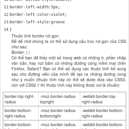
11
border-left-width
:
5px
;
12
border-left-color
:violet;
13
border-left-style
:
groove
14
}
Thuộc tính border rút gọn:
Để dễ nhớ chúng ta có thể sử dụng cấu trúc rút gọn của CSS
như sau:
Border:
|
|
Có thể bạn đã thấy một số trang web có những ô, phần nhập
văn bản, hay nút bấm có những đường cong mềm mại (trên
Firefox, Safari)? Bạn có thể sử dụng các thuộc tính bổ sung
sau cho đường viền của mình để tạo ra những đường cong
như ý muốn (thuộc tính này có thể sẽ được đưa vào CSS3,
còn với CSS2.1 thì thuộc tính này không được coi là chuẩn)
border-top-right-
-moz-border-radius-
-webkit-border-top-
radius
topright
right-radius
border-bottom-
-moz-border-radius-
-webkit-border-bottom-
right-radius
bottomright
right-radius
border-bottom-
-moz-border-radius-
-webkit-border-bottom-