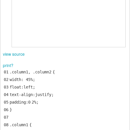
view source
print
?
01
.column
1
, .column
2
{
02
width
:
45%
;
03
float
:
left
;
04
text-align
:
justify
;
05
padding
:
0
2%
;
06
}
07
08
.column
1
{