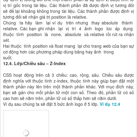
vị trí gốc trong tài liệu. Các thành phần đã được định vị tương đối
sẽ để lại khoảng không trong tài liệu. Các thành phần được định vị
tương đối sẽ nhận giá trị position là relative.
Chúng ta hãy làm lại ví dụ trên nhưng thay absolute thành
relative. Các bạn ghi nhận lại vị trí 4 ảnh logo lúc áp dụng
thuộc tính position là none, absolute và relative rồi rút ra nhận
xét.
Hai thuộc tính position và float mang lại cho trang web của bạn sự
cơ động hơn các phương pháp dùng bảng hay ảnh trong
suốt.
12.4. Lớp/Chiều sâu – Z-Index
CSS hoạt động trên cả 3 chiều: cao, rộng, sâu. Chiều sâu được
định nghĩa với thuộc tính z-index, thuộc tính này giúp bạn đặt một
thành phần này lên trên một thành phần khác. Với mục đích này,
bạn sẽ gán cho mỗi phần tử một con số. Theo đó, phần tử có số
cao hơn sẽ nằm trên, phần tử có số thấp hơn sẽ nằm dưới.
Ví dụ sau chúng ta sẽ đặt 5 bức ảnh logo ở 5 lớp.
Ví dụ 12.4