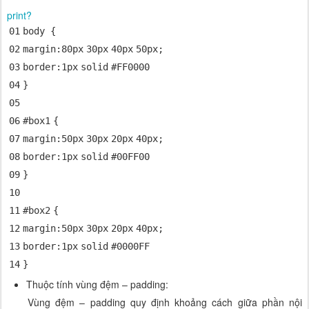
print
?
01
body {
02
margin
:
80px
30px
40px
50px
;
03
border
:
1px
solid
#FF0000
04
}
05
06
#box
1
{
07
margin
:
50px
30px
20px
40px
;
08
border
:
1px
solid
#00FF00
09
}
10
11
#box
2
{
12
margin
:
50px
30px
20px
40px
;
13
border
:
1px
solid
#0000FF
14
}
Thuộc tính vùng đệm – padding:
Vùng đệm – padding quy định khoảng cách giữa phần nội