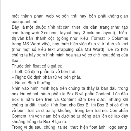
một thành phần web về bên trái hay bên phải không gian
bao quanh nó.
Đây là một thuộc tính rất cần thiết khi dàn trang (như tạo
các trang web 2 column layout hay 3 column layout), hiển
thị văn bản thành cột (giống như kiểu Format > Columns
trong MS Word vậy), hay thực hiện việc định vị trí ảnh và text
(như một số kiểu text wrapping của MS Word). Để rõ hơn
chúng ta hãy xem hình minh họa sau về cơ chế hoạt động của
float:
Thuộc tính float có 3 giá trị:
+ Left: Cố định phần tử về bên trái.
+ Right: Cố định phần tử về bên phải.
+ None: Bình thường.
Nhìn vào hình minh họa trên chúng ta thấy là ban đầu trong
box lớn có hai thành phần là Box B và phần Content. Lúc đầu
Box B nằm bên trên và Content nằm bên dưới, nhưng khi
chúng ta đặt thuộc tính float cho Box B thì Box B bị cố định
về bên trái và chừa lại khoảng trống bên trái nó. Còn phần
Content thì vốn nằm bên dưới sẽ tự động tràn lên để lắp đầy
khoảng trống do Box B tạo ra.
Trong ví dụ sau, chúng ta sẽ thực hiện float ảnh logo sang