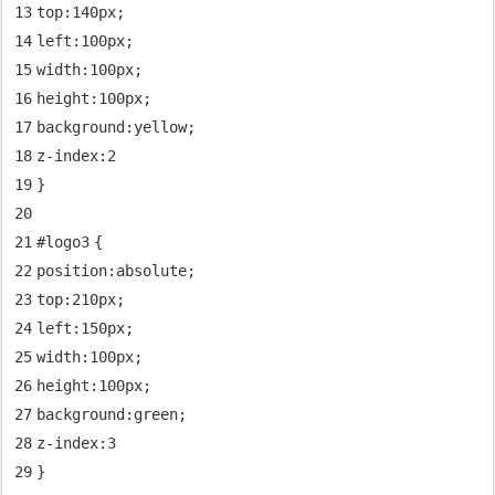
13
top
:
140px
;
14
left
:
100px
;
15
width
:
100px
;
16
height
:
100px
;
17
background
:yellow;
18
z-index
:
2
19
}
20
21
#logo
3
{
22
position
:
absolute
;
23
top
:
210px
;
24
left
:
150px
;
25
width
:
100px
;
26
height
:
100px
;
27
background
:
green
;
28
z-index
:
3
29
}