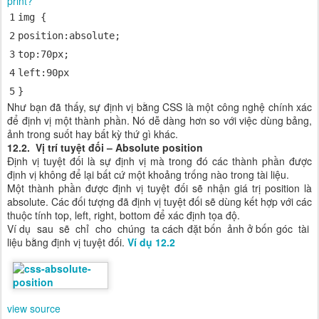
print
?
1
img {
2
position
:
absolute
;
3
top
:
70px
;
4
left
:
90px
5
}
Như bạn đã thấy, sự định vị bằng CSS là một công nghệ chính xác
để định vị một thành phần. Nó dễ dàng hơn so với việc dùng bảng,
ảnh trong suốt hay bất kỳ thứ gì khác.
12.2. Vị trí tuyệt đối – Absolute position
Định vị tuyệt đối là sự định vị mà trong đó các thành phần được
định vị không để lại bất cứ một khoảng trống nào trong tài liệu.
Một thành phần được định vị tuyệt đối sẽ nhận giá trị position là
absolute. Các đối tượng đã định vị tuyệt đối sẽ dùng kết hợp với các
thuộc tính top, left, right, bottom để xác định tọa độ.
Ví dụ sau sẽ chỉ cho chúng ta cách đặt bốn ảnh ở bốn góc tài
liệu bằng định vị tuyệt đối.
Ví dụ 12.2
view source