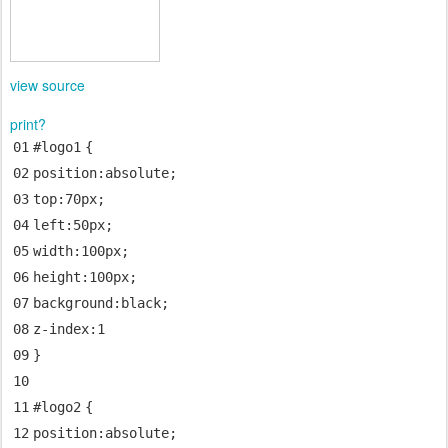
view source
print
?
01
#logo
1
{
02
position
:
absolute
;
03
top
:
70px
;
04
left
:
50px
;
05
width
:
100px
;
06
height
:
100px
;
07
background
:
black
;
08
z-index
:
1
09
}
10
11
#logo
2
{
12
position
:
absolute
;