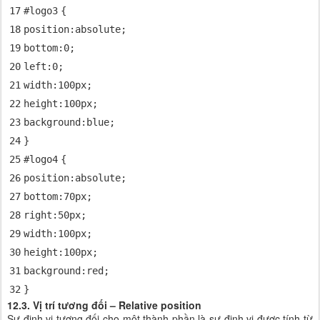
17
#logo
3
{
18
position
:
absolute
;
19
bottom
:
0
;
20
left
:
0
;
21
width
:
100px
;
22
height
:
100px
;
23
background
:
blue
;
24
}
25
#logo
4
{
26
position
:
absolute
;
27
bottom
:
70px
;
28
right
:
50px
;
29
width
:
100px
;
30
height
:
100px
;
31
background
:
red
;
32
}
12.3. Vị trí tương đối – Relative position
Sự định vị tương đối cho một thành phần là sự định vị được tính từ