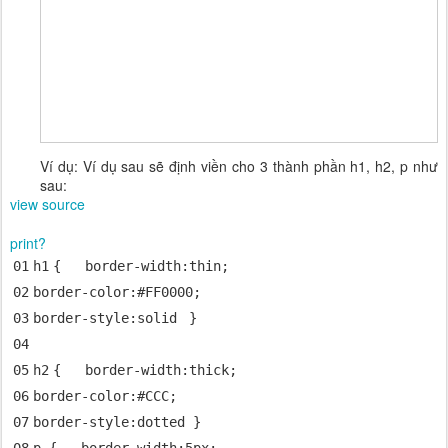
Ví dụ: Ví dụ sau sẽ định viền cho 3 thành phần h1, h2, p như
sau:
view source
print
?
01
h
1
{
border-width
:
thin
;
02
border-color
:
#FF0000
;
03
border-style
:
solid
}
04
05
h
2
{
border-width
:
thick
;
06
border-color
:
#CCC
;
07
border-style
:
dotted
}