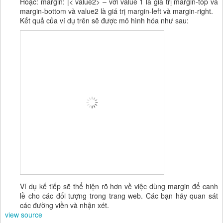
Hoặc: margin:
|< value2> – với value 1 là giá trị margin-top và
margin-bottom và value2 là giá trị margin-left và margin-right.
Kết quả của ví dụ trên sẽ được mô hình hóa như sau:
Ví dụ kế tiếp sẽ thể hiện rõ hơn về việc dùng margin để canh
lề cho các đối tượng trong trang web. Các bạn hãy quan sát
các đường viền và nhận xét.
view source