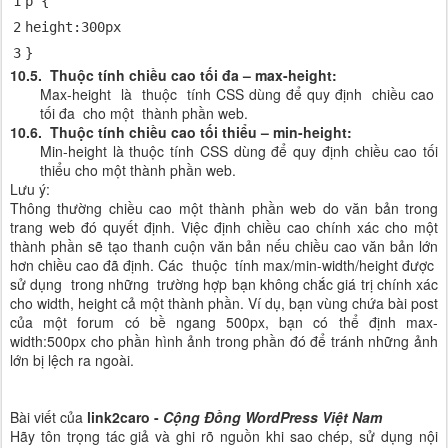
1
p {
2
height
:
300px
3
}
10.5. Thuộc tính chiều cao tối đa – max-height:
Max-height là thuộc tính CSS dùng để quy định chiều cao
tối đa cho một thành phần web.
10.6. Thuộc tính chiều cao tối thiểu – min-height:
Min-height là thuộc tính CSS dùng để quy định chiều cao tối
thiểu cho một thành phần web.
Lưu ý:
Thông thường chiều cao một thành phần web do văn bản trong
trang web đó quyết định. Việc định chiều cao chính xác cho một
thành phần sẽ tạo thanh cuộn văn bản nếu chiều cao văn bản lớn
hơn chiều cao đã định. Các thuộc tính max/min-width/height được
sử dụng trong những trường hợp bạn không chắc giá trị chính xác
cho width, height cả một thành phần. Ví dụ, bạn vùng chứa bài post
của một forum có bề ngang 500px, bạn có thể định max-
width:500px cho phần hình ảnh trong phần đó để tránh những ảnh
lớn bị lệch ra ngoài.
Bài viết của
link2caro -
Cộng Đồng WordPress Việt Nam
Hãy tôn trọng tác giả và ghi rõ nguồn khi sao chép, sử dụng nội