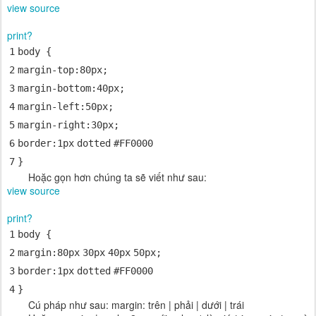
view source
print
?
1
body {
2
margin-top
:
80px
;
3
margin-bottom
:
40px
;
4
margin-left
:
50px
;
5
margin-right
:
30px
;
6
border
:
1px
dotted
#FF0000
7
}
Hoặc gọn hơn chúng ta sẽ viết như sau:
view source
print
?
1
body {
2
margin
:
80px
30px
40px
50px
;
3
border
:
1px
dotted
#FF0000
4
}
Cú pháp như sau: margin: trên | phải | dưới | trái