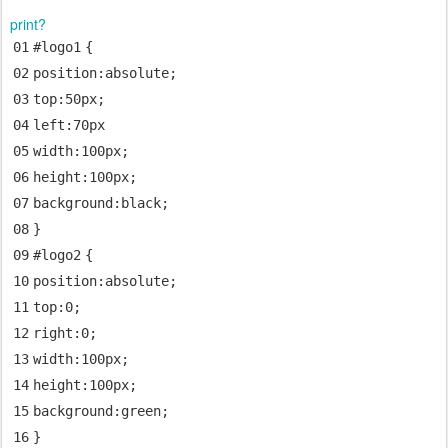
print
?
01
#logo
1
{
02
position
:
absolute
;
03
top
:
50px
;
04
left
:
70px
05
width
:
100px
;
06
height
:
100px
;
07
background
:
black
;
08
}
09
#logo
2
{
10
position
:
absolute
;
11
top
:
0
;
12
right
:
0
;
13
width
:
100px
;
14
height
:
100px
;
15
background
:
green
;
16
}