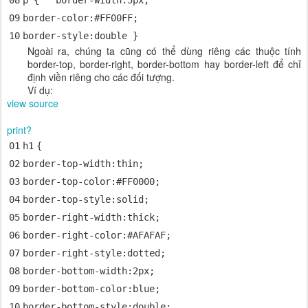
08
p {
border-width
:
5px
;
09
border-color
:
#FF00FF
;
10
border-style
:
double
}
Ngoài ra, chúng ta cũng có thể dùng riêng các thuộc tính
border-top, border-right, border-bottom hay border-left để chỉ
định viền riêng cho các đối tượng.
Ví dụ:
view source
print
?
01
h
1
{
02
border-top-width
:
thin
;
03
border-top-color
:
#FF0000
;
04
border-top-style
:
solid
;
05
border-right-width
:
thick
;
06
border-right-color
:
#AFAFAF
;
07
border-right-style
:
dotted
;
08
border-bottom-width
:
2px
;
09
border-bottom-color
:
blue
;
10
border-bottom-style
:
double
;