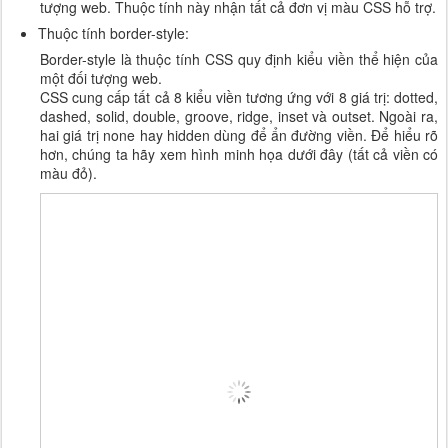
tượng web. Thuộc tính này nhận tất cả đơn vị màu CSS hỗ trợ.
Thuộc tính border-style:
Border-style là thuộc tính CSS quy định kiểu viền thể hiện của
một đối tượng web.
CSS cung cấp tất cả 8 kiểu viền tương ứng với 8 giá trị: dotted,
dashed, solid, double, groove, ridge, inset và outset. Ngoài ra,
hai giá trị none hay hidden dùng để ẩn đường viền. Để hiểu rõ
hơn, chúng ta hãy xem hình minh họa dưới đây (tất cả viền có
màu đỏ).