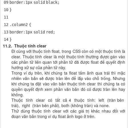
09
border
:
1px
solid
black
;
10
}
11
12
.column
2
{
13
border
:
1px
solid
red
;
14
}
11.2. Thuộc tính clear
Đi cùng với thuộc tính float, trong CSS còn có một thuộc tính là
clear. Thuộc tính clear là một thuộc tính thường được gán vào
các phần tử liên quan tới phần tử đã được float để quyết định
hướng xử sự của phần tử này.
Trong ví dụ trên, khi chúng ta float tấm ảnh qua trái thì mặc
nhiên văn bản sẽ được tràn lên để lắp vào chỗ trống. Nhưng
khi chúng ta đặt vào văn bản thuộc tính clear thì chúng ta có
quyền quyết định xem phần văn bản đó có được tràn lên hay
không.
Thuộc tính clear có tất cả 4 thuộc tính: left (tràn bên
trái), right (tràn bên phải), both (không tràn) và none.
Thử dùng thuộc tính clear với các giá trị khác nhau đối với
đoạn văn bản trong ví dụ float ảnh logo ở trên.