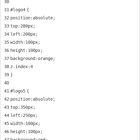
30
31
#logo
4
{
32
position
:
absolute
;
33
top
:
280px
;
34
left
:
200px
;
35
width
:
100px
;
36
height
:
100px
;
37
background
:orange;
38
z-index
:
4
39
}
40
41
#logo
5
{
42
position
:
absolute
;
43
top
:
350px
;
44
left
:
250px
;
45
width
:
100px
;
46
height
:
100px
;
47
background
:
red
;