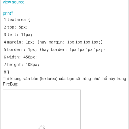
view source
print
?
1
textarea {
2
top
:
5px
;
3
left
:
11px
;
4
margin
:
1px
; (hay
margin
:
1px
1px
1px
1px
;)
5
borderr:
1px
; (hay
border
:
1px
1px
1px
1px
;)
6
width
:
458px
;
7
height
:
108px
;
8
}
Thì khung văn bản (textarea) của bạn sẽ trông như thế này trong
FireBug: