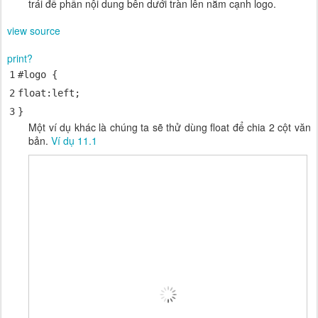
trái để phần nội dung bên dưới tràn lên nằm cạnh logo.
view source
print
?
1
#logo {
2
float
:
left
;
3
}
Một ví dụ khác là chúng ta sẽ thử dùng float để chia 2 cột văn
bản.
Ví dụ 11.1