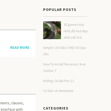
POPULAR POSTS
35 games Hay
nhất,đồ họa đẹp
nhất s60 3rd
READ MORE
Simple CSS Bài 2: Một Số Quy
Ước
How To Install Tesseract 4 on
Centos 7
Hướng cài đặt Pes 11
Cơ bản về xtemplate
ements, clauses,
CATEGORIES
 interface with