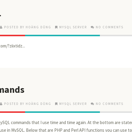
L
POSTED BY HOÀNG DŨNG
MYSQL SERVER
NO COMMENTS
m/?ziixtidz...
mands
POSTED BY HOÀNG DŨNG
MYSQL SERVER
NO COMMENTS
y MySQL commands that I use time and time again. At the bottom are stat
use in MySQL. Below that are PHP and Perl API functions you can use to