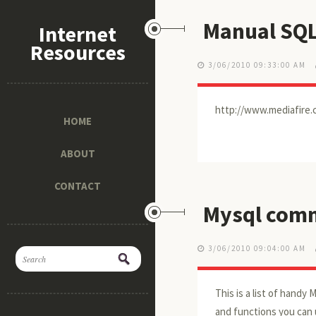
Manual SQ
Internet
Resources
3/06/2010 09:33:00 AM
http://www.mediafire.co
HOME
ABOUT
CONTACT
Mysql com
3/06/2010 09:04:00 AM
This is a list of hand
and functions you can 