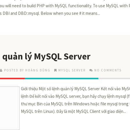
u will need to build PHP with MySQL functionality. To use MySQL with P
s DBI and DBD::mysql. Below when you see # it means...
h quản lý MySQL Server
POSTED BY HOÀNG DŨNG
MYSQL SERVER
NO COMMENTS
Giới thiệu Một số lệnh quản lý MySQL Server Kết nối vào My
lệnh Để kết nối vào MySQL server, bạn hãy chạy lệnh mysql (f
thư mục Bin của MySQL trên Windows hoặc file mysql trong 
MySQL trên Linux). Đây là một MySQL Client với giao diện...