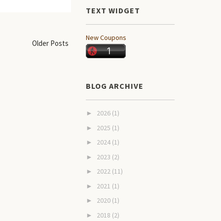
TEXT WIDGET
New Coupons
Older Posts
BLOG ARCHIVE
2026
(1)
►
2025
(1)
►
2024
(1)
►
2023
(2)
►
2022
(11)
►
2021
(1)
►
2020
(1)
►
2018
(2)
►