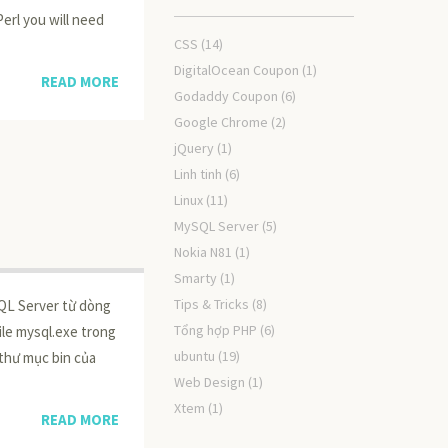
erl you will need
CSS
(14)
DigitalOcean Coupon
(1)
READ MORE
Godaddy Coupon
(6)
Google Chrome
(2)
jQuery
(1)
Linh tinh
(6)
Linux
(11)
MySQL Server
(5)
Nokia N81
(1)
Smarty
(1)
Tips & Tricks
(8)
SQL Server từ dòng
Tổng hợp PHP
(6)
ile mysql.exe trong
ubuntu
(19)
thư mục bin của
Web Design
(1)
Xtem
(1)
READ MORE