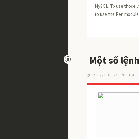
MySQL. To use those yo
to use the Perl module
Một số lện
3/05/2010 02:36:00 PM