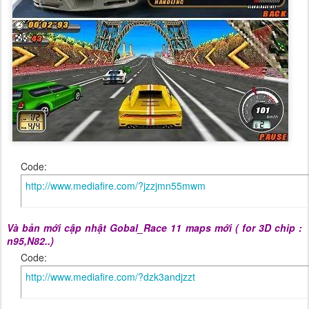
Code:
http://www.mediafire.com/?jzzjmn55mwm
Và bản mới cập nhật Gobal_Race 11 maps mới ( for 3D chip :
n95,N82..)
Code:
http://www.mediafire.com/?dzk3andjzzt