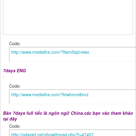
Code:
http://www.mediafire.com/?ltwm5q2n4wz
7days ENG
Code:
http://www.mediafire.com/?ktwhmndbrvz
Bản 7days full tiếc là ngôn ngữ China.các bạn vào tham khảo
tại đây
Code:
http://pdaviet.net/showthread.php?t=47457