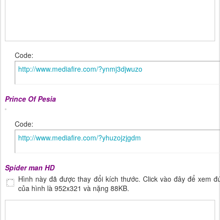
Code:
http://www.mediafire.com/?ynmj3djwuzo
Prince Of Pesia
Code:
http://www.mediafire.com/?yhuzojzjgdm
Spider man HD
Hình này đã được thay đổi kích thước. Click vào đây để xem đ
của hình là 952x321 và nặng 88KB.