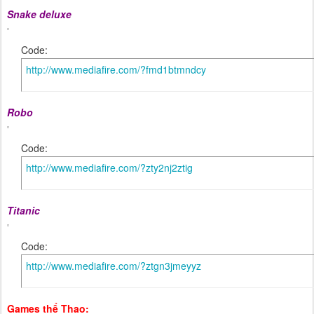
Snake deluxe
Code:
http://www.mediafire.com/?fmd1btmndcy
Robo
Code:
http://www.mediafire.com/?zty2nj2ztig
Titanic
Code:
http://www.mediafire.com/?ztgn3jmeyyz
Games thể Thao: