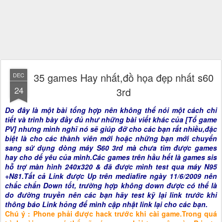
35 games Hay nhất,đồ họa đẹp nhất s60
DEC
24
3rd
Do đây là một bài tổng hợp nên không thể nói một cách chi
tiết và trình bày đầy đủ như những bài viết khác của [Tổ game
PV] nhưng mình nghĩ nó sẽ giúp đỡ cho các bạn rất nhiều,đặc
biệt là cho các thành viên mới hoặc những bạn mới chuyển
sang sử dụng dòng máy S60 3rd mà chưa tìm được games
hay cho dế yêu của mình.Các games trên hầu hết là games sis
hỗ trợ màn hình 240x320 & đã được mình test qua máy N95
+N81.Tất cả Link được Up trên mediafire ngày 11/6/2009 nên
chắc chắn Down tốt, trường hợp không down được có thể là
do đường truyền nên các bạn hãy test kỹ lại link trước khi
thông báo Link hỏng để mình cập nhật link lại cho các bạn.
Chú ý : Phone phải được hack trước khi cài game.Trong quá