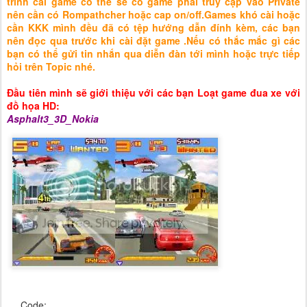
trình cài game có thể sẽ có game phải truy cập vào Private
nên cần có Rompathcher hoặc cap on/off.Games khó cài hoặc
cần KKK mình đều đã có tệp hướng dẫn đính kèm, các bạn
nên đọc qua trước khi cài đặt game .Nếu có thắc mắc gì các
bạn có thể gửi tin nhắn qua diễn đàn tới mình hoặc trực tiếp
hỏi trên Topic nhé.
Đầu tiên mình sẽ giới thiệu với các bạn Loạt game đua xe với
đồ họa HD:
Asphalt3_3D_Nokia
Code: