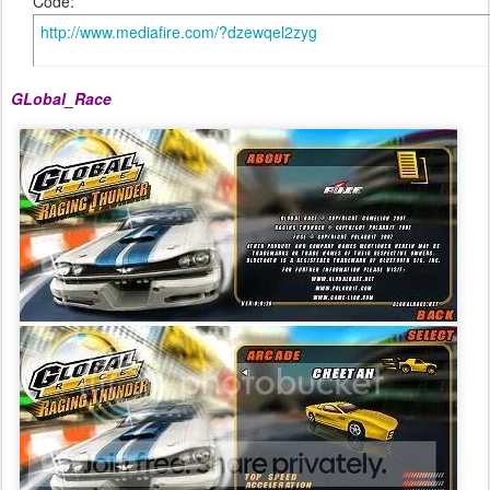
Code:
http://www.mediafire.com/?dzewqel2zyg
GLobal_Race