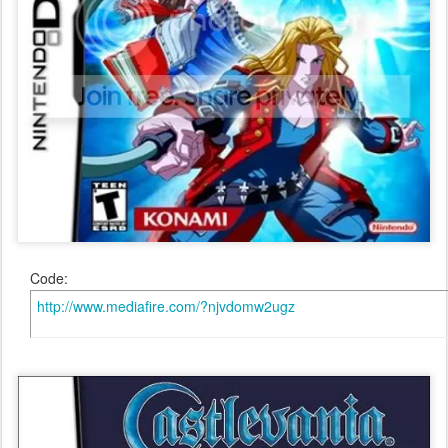
Code:
http://www.mediafire.com/?njvdomw2ugz