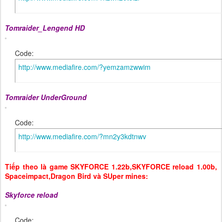
Tomraider_Lengend HD
Code:
http://www.mediafire.com/?yemzamzwwim
Tomraider UnderGround
Code:
http://www.mediafire.com/?mn2y3kdtnwv
Tiếp theo là game SKYFORCE 1.22b,SKYFORCE reload 1.00b,
Spaceimpact,Dragon Bird và SUper mines:
Skyforce reload
Code: