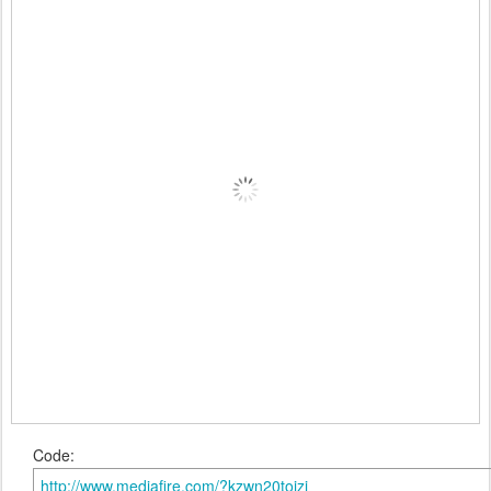
Code:
http://www.mediafire.com/?kzwn20toizi